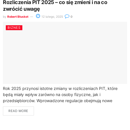
Rozliczenia PIT 2025 – co się zmieni i na co
zwrócić uwagę
by
Robert Błuskot
12 lutego, 2025
0
BIZNES
Rok 2025 przynosi istotne zmiany w rozliczeniach PIT, które
będą miały wpływ zarówno na osoby fizyczne, jak i
przedsiębiorców. Wprowadzone regulacje obejmują nowe
zasady dotyczące wakacji składkowych ZUS oraz modyfikacje...
READ MORE