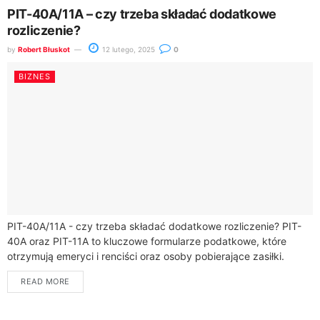
PIT-40A/11A – czy trzeba składać dodatkowe
rozliczenie?
by
Robert Błuskot
12 lutego, 2025
0
BIZNES
PIT-40A/11A - czy trzeba składać dodatkowe rozliczenie? PIT-
40A oraz PIT-11A to kluczowe formularze podatkowe, które
otrzymują emeryci i renciści oraz osoby pobierające zasiłki.
Dokumenty te są wydawane przez Zakład Ubezpieczeń...
READ MORE