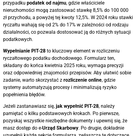
przypadku
podatek od najmu
, gdzie właściciele
nieruchomości mogą zastosować stawkę 8,5% do 100 000
zł przychodu, a powyżej tej kwoty 12,5%. W 2024 roku stawki
ryczałtu wahają się od 2% do 17% w zależności od rodzaju
działalności, co pozwala dostosować ją do różnych sytuacji
podatkowych.
Wypełnianie PIT-28
to kluczowy element w rozliczeniu
ryczałtowego podatku dochodowego. Formularz ten,
składany do końca kwietnia 2025 roku, wymaga precyzji
oraz odpowiedniej znajomości przepisów. Aby ułatwić sobie
zadanie, warto skorzystać z
rozliczenie online
, gdzie
systemy automatyzują procesy i minimalizują ryzyko
popełnienia błędów.
Jeżeli zastanawiasz się,
jak wypełnić PIT-28
, należy
pamiętać o kilku podstawowych krokach. Po pierwsze,
pozyskaj wszystkie niezbędne dokumenty i upewnij się, że
masz dostęp do e-
Urząd Skarbowy
. Po drugie, dokładnie
uzupełnij każdą sekcję formularza, zwłaszcza te dotyczące