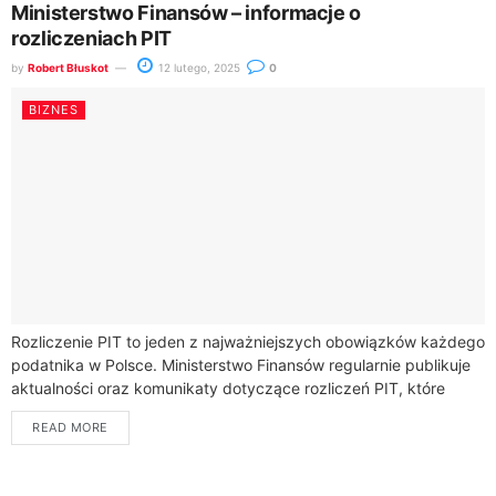
Ministerstwo Finansów – informacje o
rozliczeniach PIT
by
Robert Błuskot
12 lutego, 2025
0
BIZNES
Rozliczenie PIT to jeden z najważniejszych obowiązków każdego
podatnika w Polsce. Ministerstwo Finansów regularnie publikuje
aktualności oraz komunikaty dotyczące rozliczeń PIT, które
można znaleźć na ich stronie internetowej. Okres rozliczeń...
READ MORE