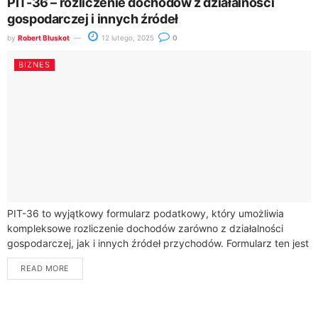
PIT-36 – rozliczenie dochodów z działalności
gospodarczej i innych źródeł
by
Robert Błuskot
12 lutego, 2025
0
BIZNES
PIT-36 to wyjątkowy formularz podatkowy, który umożliwia
kompleksowe rozliczenie dochodów zarówno z działalności
gospodarczej, jak i innych źródeł przychodów. Formularz ten jest
szczególnie przydatny dla przedsiębiorców, których działalność
READ MORE
opodatkowana jest...