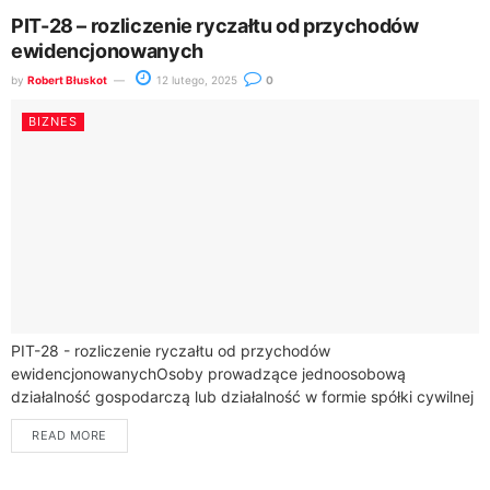
PIT-28 – rozliczenie ryczałtu od przychodów
ewidencjonowanych
by
Robert Błuskot
12 lutego, 2025
0
BIZNES
PIT-28 - rozliczenie ryczałtu od przychodów
ewidencjonowanychOsoby prowadzące jednoosobową
działalność gospodarczą lub działalność w formie spółki cywilnej
czy jawnej mogą skorzystać z uproszczonego sposobu
READ MORE
opodatkowania, jakim jest ryczałt od przychodów...