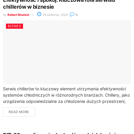
chillerów w biznesie
by
Robert Błuskot
25 kwietnia, 2025
0
BIZNES
Serwis chillerów to kluczowy element utrzymania efektywności
systemów chłodniczych w różnorodnych branżach. Chillery, jako
urządzenia odpowiedzialne za chłodzenie dużych przestrzeni,
wymagają regularnej konserwacji, aby zapewnić nieprzerwaną
READ MORE
pracę. Serwis chillerów nie...