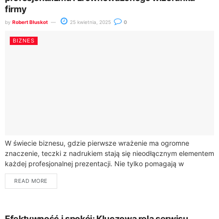
firmy
by
Robert Błuskot
25 kwietnia, 2025
0
BIZNES
W świecie biznesu, gdzie pierwsze wrażenie ma ogromne
znaczenie, teczki z nadrukiem stają się nieodłącznym elementem
każdej profesjonalnej prezentacji. Nie tylko pomagają w
organizacji dokumentów, ale także stanowią wizytówkę firmy....
READ MORE
Efektywność i spokój: Kluczowa rola serwisu