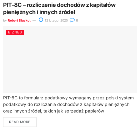
PIT-8C – rozliczenie dochodów z kapitałów
pieniężnych i innych źródeł
by
Robert Błuskot
12 lutego, 2025
0
BIZNES
PIT-8C to formularz podatkowy wymagany przez polski system
podatkowy do rozliczania dochodów z kapitałów pieniężnych
oraz innych źródeł, takich jak sprzedaż papierów
wartościowych, instrumentów pochodnych lub
READ MORE
dywidend.Formularz ten jest dostarczany...