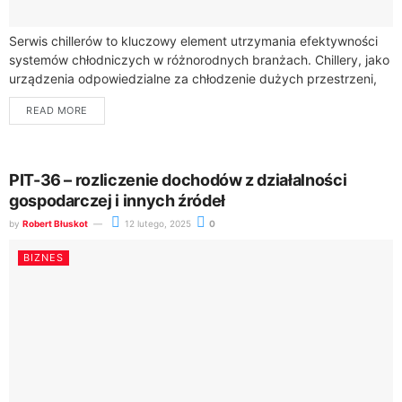
Serwis chillerów to kluczowy element utrzymania efektywności
systemów chłodniczych w różnorodnych branżach. Chillery, jako
urządzenia odpowiedzialne za chłodzenie dużych przestrzeni,
wymagają regularnej konserwacji, aby zapewnić nieprzerwaną
READ MORE
pracę. Serwis chillerów nie...
PIT-36 – rozliczenie dochodów z działalności
gospodarczej i innych źródeł
by
Robert Błuskot
12 lutego, 2025
0
BIZNES