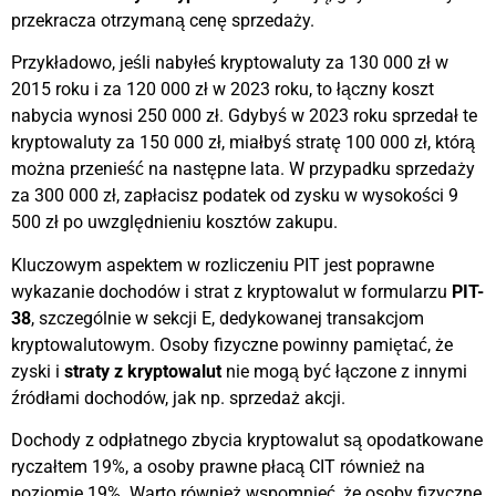
przekracza otrzymaną cenę sprzedaży.
Przykładowo, jeśli nabyłeś kryptowaluty za 130 000 zł w
2015 roku i za 120 000 zł w 2023 roku, to łączny koszt
nabycia wynosi 250 000 zł. Gdybyś w 2023 roku sprzedał te
kryptowaluty za 150 000 zł, miałbyś stratę 100 000 zł, którą
można przenieść na następne lata. W przypadku sprzedaży
za 300 000 zł, zapłacisz podatek od zysku w wysokości 9
500 zł po uwzględnieniu kosztów zakupu.
Kluczowym aspektem w rozliczeniu PIT jest poprawne
wykazanie dochodów i strat z kryptowalut w formularzu
PIT-
38
, szczególnie w sekcji E, dedykowanej transakcjom
kryptowalutowym. Osoby fizyczne powinny pamiętać, że
zyski i
straty z kryptowalut
nie mogą być łączone z innymi
źródłami dochodów, jak np. sprzedaż akcji.
Dochody z odpłatnego zbycia kryptowalut są opodatkowane
ryczałtem 19%, a osoby prawne płacą CIT również na
poziomie 19%. Warto również wspomnieć, że osoby fizyczne