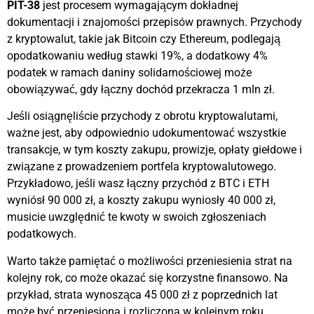
PIT-38
jest procesem wymagającym dokładnej
dokumentacji i znajomości przepisów prawnych. Przychody
z kryptowalut, takie jak Bitcoin czy Ethereum, podlegają
opodatkowaniu według stawki 19%, a dodatkowy 4%
podatek w ramach daniny solidarnościowej może
obowiązywać, gdy łączny dochód przekracza 1 mln zł.
Jeśli osiągnęliście przychody z obrotu kryptowalutami,
ważne jest, aby odpowiednio udokumentować wszystkie
transakcje, w tym koszty zakupu, prowizje, opłaty giełdowe i
związane z prowadzeniem portfela kryptowalutowego.
Przykładowo, jeśli wasz łączny przychód z BTC i ETH
wyniósł 90 000 zł, a koszty zakupu wyniosły 40 000 zł,
musicie uwzględnić te kwoty w swoich zgłoszeniach
podatkowych.
Warto także pamiętać o możliwości przeniesienia strat na
kolejny rok, co może okazać się korzystne finansowo. Na
przykład, strata wynosząca 45 000 zł z poprzednich lat
może być przeniesiona i rozliczona w kolejnym roku