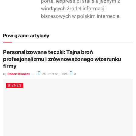
portal iexpress.pl stał się jednym z
wiodących źródeł informacji
biznesowych w polskim internecie.
Powiązane artykuły
Personalizowane teczki: Tajna broń
profesjonalizmu i zrównoważonego wizerunku
firmy
by
Robert Błuskot
25 kwietnia, 2025
0
BIZNES