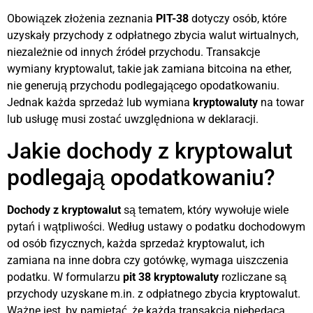
Obowiązek złożenia zeznania
PIT-38
dotyczy osób, które
uzyskały przychody z odpłatnego zbycia walut wirtualnych,
niezależnie od innych źródeł przychodu. Transakcje
wymiany kryptowalut, takie jak zamiana bitcoina na ether,
nie generują przychodu podlegającego opodatkowaniu.
Jednak każda sprzedaż lub wymiana
kryptowaluty
na towar
lub usługę musi zostać uwzględniona w deklaracji.
Jakie dochody z kryptowalut
podlegają opodatkowaniu?
Dochody z kryptowalut
są tematem, który wywołuje wiele
pytań i wątpliwości. Według ustawy o podatku dochodowym
od osób fizycznych, każda sprzedaż kryptowalut, ich
zamiana na inne dobra czy gotówkę, wymaga uiszczenia
podatku. W formularzu
pit 38 kryptowaluty
rozliczane są
przychody uzyskane m.in. z odpłatnego zbycia kryptowalut.
Ważne jest, by pamiętać, że każda transakcja niebędąca