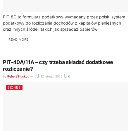
PIT-8C to formularz podatkowy wymagany przez polski system
podatkowy do rozliczania dochodów z kapitałów pieniężnych
oraz innych źródeł, takich jak sprzedaż papierów
wartościowych, instrumentów pochodnych lub
READ MORE
dywidend.Formularz ten jest dostarczany...
PIT-40A/11A – czy trzeba składać dodatkowe
rozliczenie?
by
Robert Błuskot
12 lutego, 2025
0
BIZNES