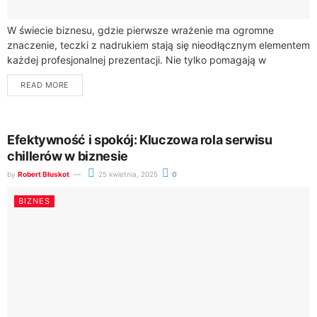
W świecie biznesu, gdzie pierwsze wrażenie ma ogromne
znaczenie, teczki z nadrukiem stają się nieodłącznym elementem
każdej profesjonalnej prezentacji. Nie tylko pomagają w
organizacji dokumentów, ale także stanowią wizytówkę firmy....
READ MORE
Efektywność i spokój: Kluczowa rola serwisu
chillerów w biznesie
by
Robert Błuskot
25 kwietnia, 2025
0
BIZNES