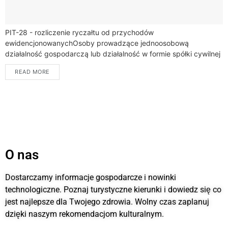
PIT-28 - rozliczenie ryczałtu od przychodów
ewidencjonowanychOsoby prowadzące jednoosobową
działalność gospodarczą lub działalność w formie spółki cywilnej
czy jawnej mogą skorzystać z uproszczonego sposobu
READ MORE
opodatkowania, jakim jest ryczałt od przychodów...
O nas
Dostarczamy informacje gospodarcze i nowinki
technologiczne. Poznaj turystyczne kierunki i dowiedz się co
jest najlepsze dla Twojego zdrowia. Wolny czas zaplanuj
dzięki naszym rekomendacjom kulturalnym.