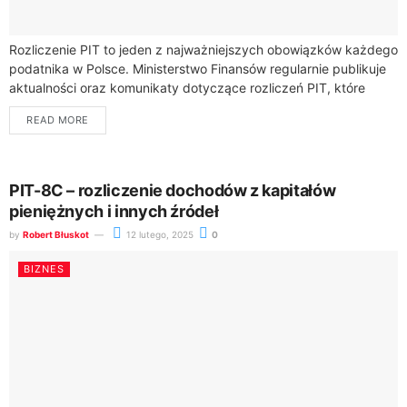
Rozliczenie PIT to jeden z najważniejszych obowiązków każdego
podatnika w Polsce. Ministerstwo Finansów regularnie publikuje
aktualności oraz komunikaty dotyczące rozliczeń PIT, które
można znaleźć na ich stronie internetowej. Okres rozliczeń...
READ MORE
PIT-8C – rozliczenie dochodów z kapitałów
pieniężnych i innych źródeł
by
Robert Błuskot
12 lutego, 2025
0
BIZNES