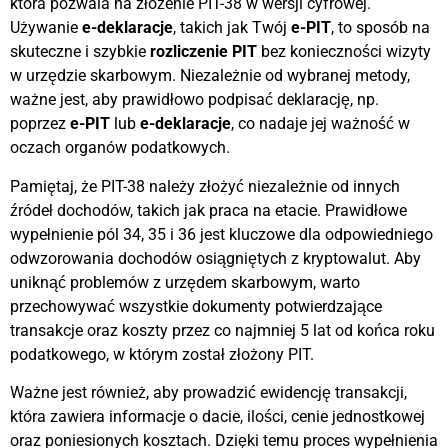
która pozwala na złożenie PIT-38 w wersji cyfrowej.
Używanie
e-deklaracje
, takich jak Twój
e-PIT
, to sposób na
skuteczne i szybkie
rozliczenie PIT
bez konieczności wizyty
w urzędzie skarbowym. Niezależnie od wybranej metody,
ważne jest, aby prawidłowo podpisać deklarację, np.
poprzez
e-PIT
lub
e-deklaracje
, co nadaje jej ważność w
oczach organów podatkowych.
Pamiętaj, że PIT-38 należy złożyć niezależnie od innych
źródeł dochodów, takich jak praca na etacie. Prawidłowe
wypełnienie pól 34, 35 i 36 jest kluczowe dla odpowiedniego
odwzorowania dochodów osiągniętych z kryptowalut. Aby
uniknąć problemów z urzędem skarbowym, warto
przechowywać wszystkie dokumenty potwierdzające
transakcje oraz koszty przez co najmniej 5 lat od końca roku
podatkowego, w którym został złożony PIT.
Ważne jest również, aby prowadzić ewidencję transakcji,
która zawiera informacje o dacie, ilości, cenie jednostkowej
oraz poniesionych kosztach. Dzięki temu proces wypełnienia