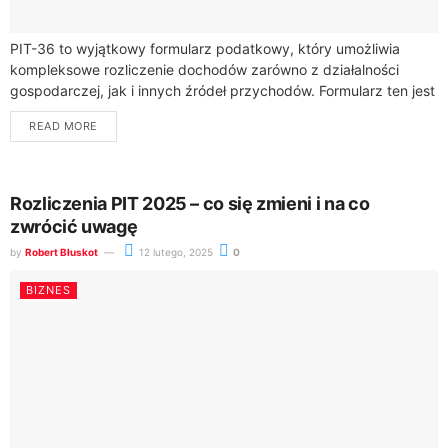
PIT-36 to wyjątkowy formularz podatkowy, który umożliwia
kompleksowe rozliczenie dochodów zarówno z działalności
gospodarczej, jak i innych źródeł przychodów. Formularz ten jest
szczególnie przydatny dla przedsiębiorców, których działalność
READ MORE
opodatkowana jest...
Rozliczenia PIT 2025 – co się zmieni i na co
zwrócić uwagę
by
Robert Błuskot
12 lutego, 2025
0
BIZNES