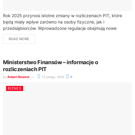
Rok 2025 przynosi istotne zmiany w rozliczeniach PIT, które
będą miały wpływ zarówno na osoby fizyczne, jak i
przedsiębiorców. Wprowadzone regulacje obejmują nowe
zasady dotyczące wakacji składkowych ZUS oraz modyfikacje...
READ MORE
Ministerstwo Finansów – informacje o
rozliczeniach PIT
by
Robert Błuskot
12 lutego, 2025
0
BIZNES