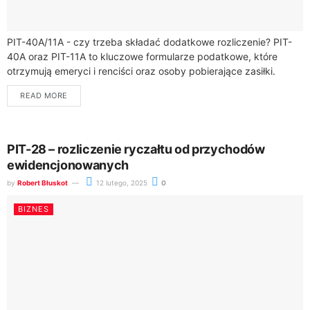
PIT-40A/11A - czy trzeba składać dodatkowe rozliczenie? PIT-
40A oraz PIT-11A to kluczowe formularze podatkowe, które
otrzymują emeryci i renciści oraz osoby pobierające zasiłki.
Dokumenty te są wydawane przez Zakład Ubezpieczeń...
READ MORE
PIT-28 – rozliczenie ryczałtu od przychodów
ewidencjonowanych
by
Robert Błuskot
12 lutego, 2025
0
BIZNES