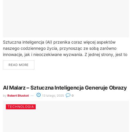
Sztuczna inteligencja (AI) przenika coraz więcej aspektów
naszego codziennego życia, przynosząc ze sobą zarówno
innowacje, jak i nieoczekiwane wyzwania. Z jednej strony, jest to
technologia, która może znacząco poprawić produktywność...
READ MORE
AI Malarz – Sztuczna Inteligencja Generuje Obrazy
by
Robert Błuskot
13 lutego, 2025
0
TECHNOLOGIA