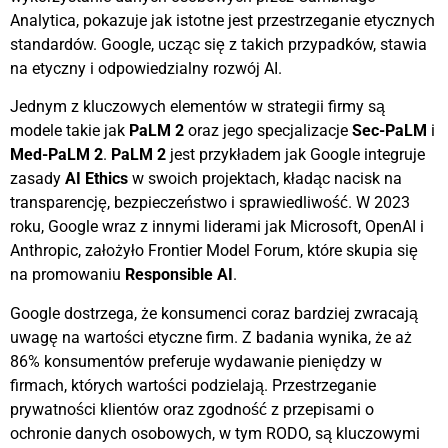
Analytica, pokazuje jak istotne jest przestrzeganie etycznych
standardów. Google, ucząc się z takich przypadków, stawia
na etyczny i odpowiedzialny rozwój AI.
Jednym z kluczowych elementów w strategii firmy są
modele takie jak
PaLM 2
oraz jego specjalizacje
Sec-PaLM
i
Med-PaLM 2
.
PaLM 2
jest przykładem jak Google integruje
zasady
AI Ethics
w swoich projektach, kładąc nacisk na
transparencję, bezpieczeństwo i sprawiedliwość. W 2023
roku, Google wraz z innymi liderami jak Microsoft, OpenAI i
Anthropic, założyło Frontier Model Forum, które skupia się
na promowaniu
Responsible AI
.
Google dostrzega, że konsumenci coraz bardziej zwracają
uwagę na wartości etyczne firm. Z badania wynika, że aż
86% konsumentów preferuje wydawanie pieniędzy w
firmach, których wartości podzielają. Przestrzeganie
prywatności klientów oraz zgodność z przepisami o
ochronie danych osobowych, w tym RODO, są kluczowymi