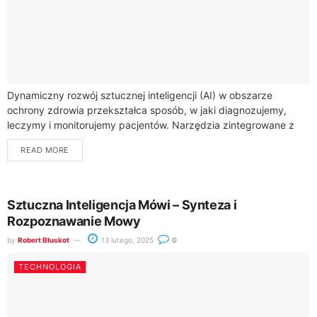
Dynamiczny rozwój sztucznej inteligencji (AI) w obszarze
ochrony zdrowia przekształca sposób, w jaki diagnozujemy,
leczymy i monitorujemy pacjentów. Narzędzia zintegrowane z
Centrum e-Zdrowia, takie jak Internetowe Konto Pacjenta,
READ MORE
obsługują już...
Sztuczna Inteligencja Mówi – Synteza i
Rozpoznawanie Mowy
by
Robert Błuskot
13 lutego, 2025
0
TECHNOLOGIA