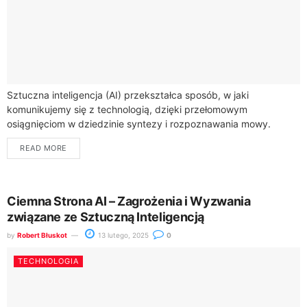
Sztuczna inteligencja (AI) przekształca sposób, w jaki
komunikujemy się z technologią, dzięki przełomowym
osiągnięciom w dziedzinie syntezy i rozpoznawania mowy.
Współczesne rozwiązania, takie jak Automatic Speech
READ MORE
Recognition (ASR), mogą pochwalić...
Ciemna Strona AI – Zagrożenia i Wyzwania
związane ze Sztuczną Inteligencją
by
Robert Błuskot
13 lutego, 2025
0
TECHNOLOGIA