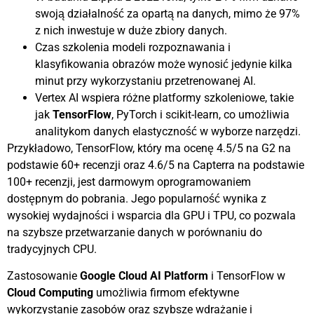
swoją działalność za opartą na danych, mimo że 97%
z nich inwestuje w duże zbiory danych.
Czas szkolenia modeli rozpoznawania i
klasyfikowania obrazów może wynosić jedynie kilka
minut przy wykorzystaniu przetrenowanej AI.
Vertex AI wspiera różne platformy szkoleniowe, takie
jak
TensorFlow
, PyTorch i scikit-learn, co umożliwia
analitykom danych elastyczność w wyborze narzędzi.
Przykładowo, TensorFlow, który ma ocenę 4.5/5 na G2 na
podstawie 60+ recenzji oraz 4.6/5 na Capterra na podstawie
100+ recenzji, jest darmowym oprogramowaniem
dostępnym do pobrania. Jego popularność wynika z
wysokiej wydajności i wsparcia dla GPU i TPU, co pozwala
na szybsze przetwarzanie danych w porównaniu do
tradycyjnych CPU.
Zastosowanie
Google Cloud AI Platform
i TensorFlow w
Cloud Computing
umożliwia firmom efektywne
wykorzystanie zasobów oraz szybsze wdrażanie i