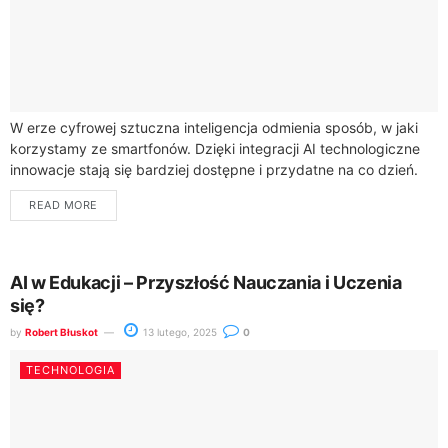
W erze cyfrowej sztuczna inteligencja odmienia sposób, w jaki
korzystamy ze smartfonów. Dzięki integracji AI technologiczne
innowacje stają się bardziej dostępne i przydatne na co dzień.
Rozwiązania takie jak Galaxy...
READ MORE
AI w Edukacji – Przyszłość Nauczania i Uczenia
się?
by
Robert Błuskot
13 lutego, 2025
0
TECHNOLOGIA