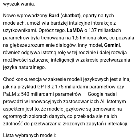
wyszukiwania.
Nowo wprowadzony
Bard (chatbot)
, oparty na tych
modelach, umożliwia bardziej intuicyjne interakcje z
użytkownikami. Oprócz tego,
LaMDA
o 137 miliardach
parametrów była trenowana na 1,5 tryliona słów, co pozwala
na głębsze zrozumienie dialogów. Inny model,
Gemini
,
również odgrywa istotną rolę w tej rodzinie i dalej rozwija
możliwości sztucznej inteligencji w zakresie przetwarzania
języka naturalnego.
Choć konkurencja w zakresie modeli językowych jest silna,
jak na przykład GPT-3 z 175 miliardami parametrów czy
PaLM z 540 miliardami parametrów — Google nadal
prowadzi w innowacyjnych zastosowaniach AI. Istotnym
aspektem jest to, że modele językowe są trenowane na
ogromnych zbiorach danych, co przekłada się na ich
zdolność do przetwarzania złożonych zapytań i interakcji.
Lista wybranych modeli: