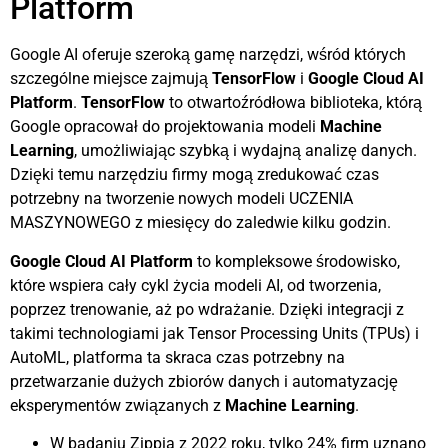
Platform
Google AI oferuje szeroką gamę narzędzi, wśród których
szczególne miejsce zajmują
TensorFlow
i
Google Cloud AI
Platform
.
TensorFlow
to otwartoźródłowa biblioteka, którą
Google opracował do projektowania modeli
Machine
Learning
, umożliwiając szybką i wydajną analizę danych.
Dzięki temu narzędziu firmy mogą zredukować czas
potrzebny na tworzenie nowych modeli UCZENIA
MASZYNOWEGO z miesięcy do zaledwie kilku godzin.
Google Cloud AI Platform
to kompleksowe środowisko,
które wspiera cały cykl życia modeli AI, od tworzenia,
poprzez trenowanie, aż po wdrażanie. Dzięki integracji z
takimi technologiami jak Tensor Processing Units (TPUs) i
AutoML, platforma ta skraca czas potrzebny na
przetwarzanie dużych zbiorów danych i automatyzację
eksperymentów związanych z
Machine Learning
.
W badaniu Zippia z 2022 roku, tylko 24% firm uznano