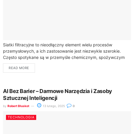
Siatki filtracyjne to nieodłączny element wielu procesów
przemysłowych, a ich zastosowanie jest niezwykle szerokie.
Często spotykane są w przemyśle chemicznym, spożywczym
czy farmaceutycznym, gdzie ich głównym zadaniem jest
READ MORE
oddzielanie ciał...
AI Bez Barier – Darmowe Narzędzia i Zasoby
Sztucznej Inteligencji
by
Robert Błuskot
13 lutego, 2025
0
TECHNOLOGIA