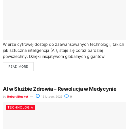
W erze cyfrowej dostęp do zaawansowanych technologii, takich
jak sztuczna inteligencja (AI), staje się coraz bardziej
powszechny. Dzięki inicjatywom globalnych gigantów
technologicznych, takich jak Google, Azure i OpenAI, nawet
READ MORE
osoby...
AI w Służbie Zdrowia – Rewolucja w Medycynie
by
Robert Błuskot
13 lutego, 2025
0
TECHNOLOGIA