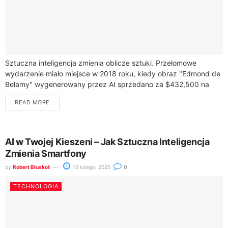
Sztuczna inteligencja zmienia oblicze sztuki. Przełomowe
wydarzenie miało miejsce w 2018 roku, kiedy obraz "Edmond de
Belamy" wygenerowany przez AI sprzedano za $432,500 na
aukcji Christie’s. Dzieło to powstało dzięki...
READ MORE
AI w Twojej Kieszeni – Jak Sztuczna Inteligencja
Zmienia Smartfony
by
Robert Błuskot
13 lutego, 2025
0
TECHNOLOGIA