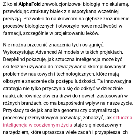
Z kolei
AlphaFold
zrewolucjonizował biologię molekularną,
przewidując struktury białek z niespotykaną wcześniej
precyzją. Pozwoliło to naukowcom na głębsze zrozumienie
procesów biologicznych i otworzyło nowe możliwości w
farmacji, szczególnie w projektowaniu leków.
Nie można przecenić znaczenia tych osiągnięć.
Wykorzystując Advanced AI models w takich projektach,
DeepMind pokazuje, jak sztuczna inteligencja może być
skutecznie używana do rozwiązywania skomplikowanych
problemów naukowych i technologicznych, które mają
olbrzymie znaczenie dla postępu ludzkości. Ta innowacyjna
strategia nie tylko przyczynia się do odkryć w dziedzinie
nauki, ale również otwiera drzwi do nowych zastosowań w
różnych branżach, co ma bezpośredni wpływ na nasze życie.
Przykłady takie jak analiza genomu czy optymalizacja
procesów przemysłowych pozwalają zobaczyć, jak
sztuczna
inteligencja w codziennym życiu
staje się nieodzownym
narzędziem, które upraszcza wiele zadań i przyspiesza ich