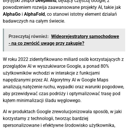
Brytyjski zespół
DeepMind
, będący częścią Google, z
powodzeniem rozwija zaawansowane projekty AI, takie jak
AlphaGo
i
AlphaFold
, co stanowi istotny element działań
badawczych na całym świecie.
Przeczytaj również:
Wideorejestratory samochodowe
- na co zwrócić uwagę przy zakupie?
W roku 2022 zidentyfikowano miliard osób korzystających z
przeglądów AI w wyszukiwarce Google, a ponad 80%
użytkowników wchodzi w interakcje z funkcjami
napędzanymi przez AI. Algorytmy AI w Google Maps
analizują natężenie ruchu, wypadki oraz warunki pogodowe,
aby przewidywać czas podróży i optymalizować trasę pod
kątem minimalizacji śladu węglowego.
AI w produktach Google zrewolucjonizowała sposób, w jaki
korzystamy z technologii, tworząc bardziej
spersonalizowane i efektywne środowisko użytkownika,