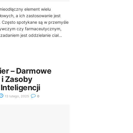
to nieodłączny element wielu
owych, a ich zastosowanie jest
. Często spotykane są w przemyśle
ywczym czy farmaceutycznym,
adaniem jest oddzielanie ciał...
rier – Darmowe
 i Zasoby
Inteligencji
13 lutego, 2025
0