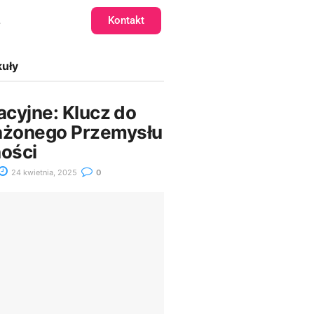
Kontakt
e
kuły
racyjne: Klucz do
żonego Przemysłu
ności
24 kwietnia, 2025
0