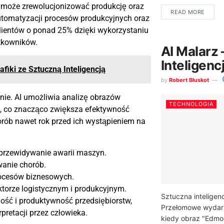
re może zrewolucjonizować produkcję oraz
READ MORE
automatyzacji procesów produkcyjnych oraz
klientów o ponad 25% dzięki wykorzystaniu
ytkowników.
AI Malarz
Inteligen
afiki ze Sztuczną Inteligencją
by
Robert Błuskot
nie. AI umożliwia analizę obrazów
TECHNOLOGIA
I, co znacząco zwiększa efektywność
orób nawet rok przed ich wystąpieniem na
przewidywanie awarii maszyn.
anie chorób.
procesów biznesowych.
torze logistycznym i produkcyjnym.
Sztuczna inteligenc
ść i produktywność przedsiębiorstw,
Przełomowe wydarz
pretacji przez człowieka.
kiedy obraz "Edm