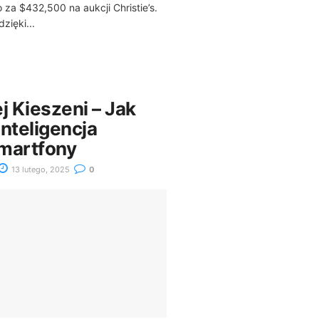
 za $432,500 na aukcji Christie’s.
zięki...
j Kieszeni – Jak
nteligencja
martfony
13 lutego, 2025
0