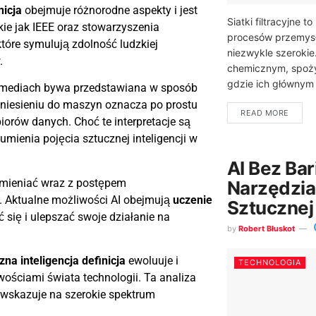
nicja
obejmuje różnorodne aspekty i jest
Siatki filtracyjne 
kie jak IEEE oraz stowarzyszenia
procesów przemysł
tóre symulują zdolność ludzkiej
niezwykle szerokie
.
chemicznym, spoż
gdzie ich głównym z
 mediach bywa przedstawiana w sposób
niesieniu do maszyn oznacza po prostu
READ MORE
orów danych. Choć te interpretacje są
mienia pojęcia sztucznej inteligencji w
AI Bez Ba
 zmieniać wraz z postępem
Narzędzia
 Aktualne możliwości AI obejmują
uczenie
Sztucznej 
się i ulepszać swoje działanie na
by
Robert Błuskot
zna inteligencja definicja
ewoluuje i
TECHNOLOGIA
ościami świata technologii. Ta analiza
e wskazuje na szerokie spektrum