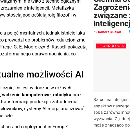
wiązanymi nie tylko z technologicznym
Zagrożeni
zrozumienie inteligencji. Metafizyka
związane 
wistością podkreślają rolę filozofii w
Inteligenc
by
Robert Błuskot
cia pojęć mentalnych, jednak istnieje luka
 co prowadzi do problemów redukcjonizmu
TECHNOLOGIA
 Frege, G. E. Moore czy B. Russell pokazują,
że pozaformalnego uprawomocnienia, co
tualne możliwości AI
micznie, co jest widoczne w różnych
,
widzenie komputerowe
,
robotyka
oraz
Sztuczna inteligenc
ransformacji produkcji i zatrudnienia.
aspektów naszego 
 siłowników, systemy AI mogą analizować
sobą zarówno innow
e cele.
wyzwania. Z jednej 
może znacząco pop
uction and employment in Europe”