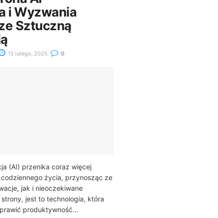
a i Wyzwania
ze Sztuczną
ją
13 lutego, 2025
0
ja (AI) przenika coraz więcej
codziennego życia, przynosząc ze
acje, jak i nieoczekiwane
strony, jest to technologia, która
rawić produktywność...