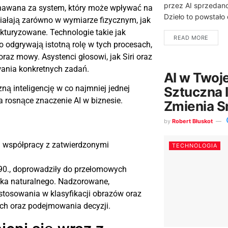
przez AI sprzedano
znawana za system, który może wpływać na
Dzieło to powstało d
ziałają zarówno w wymiarze fizycznym, jak
ukturyzowane. Technologie takie jak
READ MORE
 odgrywają istotną rolę w tych procesach,
raz mowy. Asystenci głosowi, jak Siri oraz
wania konkretnych zadań.
AI w Twoje
ną inteligencję w co najmniej jednej
Sztuczna I
a rosnące znaczenie AI w biznesie.
Zmienia S
by
Robert Błuskot
 współpracy z zatwierdzonymi
TECHNOLOGIA
i 90., doprowadziły do przełomowych
ka naturalnego. Nadzorowane,
tosowania w klasyfikacji obrazów oraz
ch oraz podejmowania decyzji.