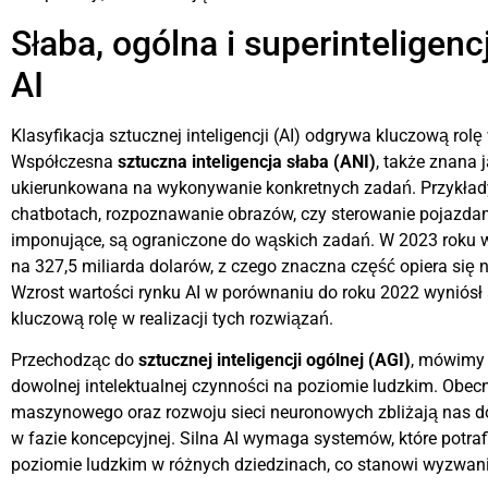
Słaba, ogólna i superinteligen
AI
Klasyfikacja sztucznej inteligencji (AI) odgrywa kluczową rolę
Współczesna
sztuczna inteligencja słaba (ANI)
, także znana 
ukierunkowana na wykonywanie konkretnych zadań. Przykłady
chatbotach, rozpoznawanie obrazów, czy sterowanie pojazdam
imponujące, są ograniczone do wąskich zadań. W 2023 roku 
na 327,5 miliarda dolarów, z czego znaczna część opiera się n
Wzrost wartości rynku AI w porównaniu do roku 2022 wyniósł
kluczową rolę w realizacji tych rozwiązań.
Przechodząc do
sztucznej inteligencji ogólnej (AGI)
, mówimy
dowolnej intelektualnej czynności na poziomie ludzkim. Obec
maszynowego oraz rozwoju sieci neuronowych zbliżają nas do 
w fazie koncepcyjnej. Silna AI wymaga systemów, które potraf
poziomie ludzkim w różnych dziedzinach, co stanowi wyzwanie