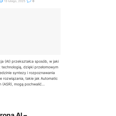
13 lutego, 2025
0
ja (AI) przekształca sposób, w jaki
z technologią, dzięki przełomowym
edzinie syntezy i rozpoznawania
rozwiązania, takie jak Automatic
 (ASR), mogą pochwalić...
rona AI –