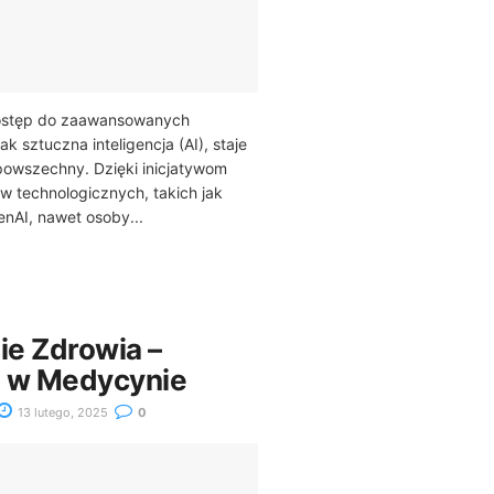
dostęp do zaawansowanych
jak sztuczna inteligencja (AI), staje
 powszechny. Dzięki inicjatywom
w technologicznych, takich jak
enAI, nawet osoby...
ie Zdrowia –
a w Medycynie
13 lutego, 2025
0