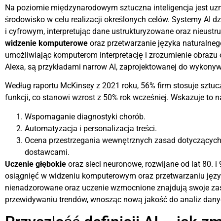
Na poziomie międzynarodowym sztuczna inteligencja jest u
środowisko w celu realizacji określonych celów. Systemy AI d
i cyfrowym, interpretując dane ustrukturyzowane oraz nieustr
widzenie komputerowe
oraz przetwarzanie języka naturalnego
umożliwiając komputerom interpretację i zrozumienie obrazu o
Alexa, są przykładami narrow AI, zaprojektowanej do wykony
Według raportu McKinsey z 2021 roku, 56% firm stosuje sztucz
funkcji, co stanowi wzrost z 50% rok wcześniej. Wskazuje to n
Wspomaganie diagnostyki chorób.
Automatyzacja i personalizacja treści.
Ocena przestrzegania wewnętrznych zasad dotyczących
dostawcami.
Uczenie głębokie
oraz sieci neuronowe, rozwijane od lat 80. 
osiągnięć w widzeniu komputerowym oraz przetwarzaniu języ
nienadzorowane oraz uczenie wzmocnione znajdują swoje zas
przewidywaniu trendów, wnosząc nową jakość do analiz dany