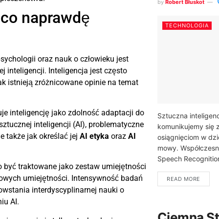
by
Robert Błuskot
– co naprawdę
TECHNOLOGIA
sychologii oraz nauk o człowieku jest
inteligencji. Inteligencja jest często
k istnieją zróżnicowane opinie na temat
uje inteligencję jako zdolność adaptacji do
Sztuczna inteligenc
tucznej inteligencji (AI), problematyczne
komunikujemy się 
le także jak określać jej
AI etyka
oraz
AI
osiągnięciom w dzi
mowy. Współczesne 
Speech Recognition
o być traktowane jako zestaw umiejętności
 nowych umiejętności. Intensywność badań
READ MORE
wstania interdyscyplinarnej nauki o
iu AI.
Ciemna St