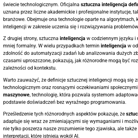
świecie technologicznym. Oficjalna
sztuczna inteligencja defi
uznana przez liczne akademickie i profesjonalne instytucje, ta
branżowe. Obejmuje ona technologie oparte na algorytmach, k
inteligencji w zakresie uczenia się i rozwiązywania problemów
Z drugiej strony, sztuczna
inteligencja
w codziennym języku i
mniej formalny. W wielu przypadkach termin
inteligencja
w od
zdolność do automatyzacji zadań lub analizowania dużych zbi
czasami uproszczone, pokazują, jak różnorodne mogą być rozu
zależności od kontekstu.
Warto zauważyć, że definicje sztucznej inteligencji mogą się
technologicznym oraz rosnącymi oczekiwaniami społecznymi.
maszynowe
, technologię, która pozwala systemom adaptować 
podstawie doświadczeń bez wyraźnego programowania.
Prześledzenie tych różnorodnych aspektów pokazuje, że
sztuc
adaptuje się wraz ze zmieniającymi się wymaganiami i możliw
nie tylko poszerza nasze zrozumienie tego zjawiska, ale takż
interpretacji, które istnieją wokół AI.