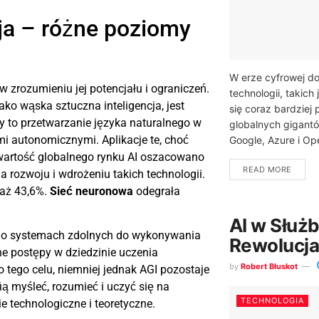
cja – różne poziomy
W erze cyfrowej 
 w zrozumieniu jej potencjału i ograniczeń.
technologii, takich 
jako wąska sztuczna inteligencja, jest
się coraz bardziej
 to przetwarzanie języka naturalnego w
globalnych gigantó
i autonomicznymi. Aplikacje te, choć
Google, Azure i Op
wartość globalnego rynku AI oszacowano
READ MORE
a rozwoju i wdrożeniu takich technologii.
 aż 43,6%.
Sieć neuronowa
odegrała
AI w Służb
 o systemach zdolnych do wykonywania
Rewolucj
ne postępy w dziedzinie uczenia
by
Robert Błuskot
tego celu, niemniej jednak AGI pozostaje
ią myśleć, rozumieć i uczyć się na
TECHNOLOGIA
 technologiczne i teoretyczne.