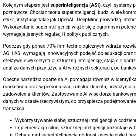
Kolejnym etapem jest
superinteligencja (ASI)
, czyli systemy 
poznawcze. Chociaż teoria superinteligencji budzi wiele kont
etyką, instytucje takie jak OpenAI i DeepMind prowadzą intens
Wykorzystanie superinteligencji wiąże się z ogromnym potencj
wymagają jasnych regulacji i polityk publicznych.
Podczas gdy ponad 70% firm technologicznych wdraża rozwiąz
AGI i ASI wymagają innowacyjnych podejść do edukacji oraz te
efektywnie wykorzystują sztuczną inteligencję, stają się bard
analiza danych przy użyciu AI w różnych sektorach, od bankow
Obecne narzędzia oparte na AI pomagają również w identyfik
marketingu oraz w personalizacji obsługi klienta, przyczyniają
zadowolenia klientów. Zastosowanie AI w sektorze bankowym
danych w czasie rzeczywistym, co przyspiesza podejmowanie 
transakcji.
Wykorzystywanie słabej sztucznej inteligencji w codzie
Implementacja silnej sztucznej inteligencji pozostaje w 
Debata nad superinteligencją podnosi kwestie etyki i be