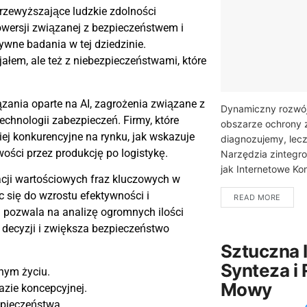
przewyższające ludzkie zdolności
rowersji związanej z bezpieczeństwem i
ywne badania w tej dziedzinie.
ałem, ale też z niebezpieczeństwami, które
ania oparte na AI, zagrożenia związane z
Dynamiczny rozwój s
chnologii zabezpieczeń. Firmy, które
obszarze ochrony z
ziej konkurencyjne na rynku, jak wskazuje
diagnozujemy, lecz
ości przez produkcję po logistykę.
Narzędzia zintegr
jak Internetowe Kon
acji wartościowych fraz kluczowych w
c się do wzrostu efektywności i
READ MORE
 pozwala na analizę ogromnych ilości
decyzji i zwiększa bezpieczeństwo
Sztuczna I
Synteza i
nnym życiu.
Mowy
fazie koncepcyjnej.
zpieczeństwa.