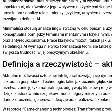
AI społeczeństwo
musi zmierzyć się z licznymi wyzwaniami z
aspektem AI, ale również z jego wpływem na życie codzienne i 
umysłu oraz analizy relacji między językiem, umysłem a rzeczy
rozwijaniu definicji AI.
Minimaliści stosują analizę lingwistyczną w celu opisania uży
konceptualna pomiędzy terminami mentalnymi i fizykalnymi,
oraz antyredukcjonizmu. Prace klasyków filozofii takich jak G.
że definicja AI wymaga nie tylko formalizacji teorii, ale tak
zwiększa trudności w jej precyzyjnym określeniu.
Definicja a rzeczywistość – ak
Aktualne możliwości sztucznej inteligencji rozwijają się dyna
sektorach gospodarki.
Technologie, takie jak
uczenie głębokie
przetwarzanie języka naturalnego, odgrywają kluczową rolę w t
Dzięki zastosowaniu czujników, modeli algorytmicznych oraz
dane z otoczenia, generować decyzje oraz realizować konkretn
W raporcie “Game-changing technologies: Transforming prod