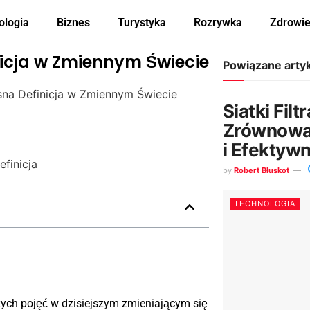
ologia
Biznes
Turystyka
Rozrywka
Zdrowi
nicja w Zmiennym Świecie
Powiązane arty
asna Definicja w Zmiennym Świecie
Siatki Filt
Zrównowa
i Efektyw
by
Robert Błuskot
TECHNOLOGIA
szych pojęć w dzisiejszym zmieniającym się