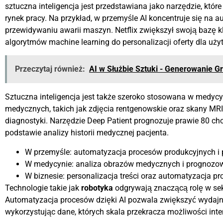
sztuczna inteligencja jest przedstawiana jako narzędzie, któ
rynek pracy. Na przykład, w przemyśle AI koncentruje się na 
przewidywaniu awarii maszyn. Netflix zwiększył swoją bazę 
algorytmów machine learning do personalizacji oferty dla uż
Przeczytaj również:
AI w Służbie Sztuki - Generowanie Gr
Sztuczna inteligencja jest także szeroko stosowana w medycy
medycznych, takich jak zdjęcia rentgenowskie oraz skany MR
diagnostyki. Narzędzie Deep Patient prognozuje prawie 80 ch
podstawie analizy historii medycznej pacjenta.
W przemyśle: automatyzacja procesów produkcyjnych i 
W medycynie: analiza obrazów medycznych i prognozow
W biznesie: personalizacja treści oraz automatyzacja 
Technologie takie jak
robotyka
odgrywają znaczącą rolę w sek
Automatyzacja procesów dzięki AI pozwala zwiększyć wydajno
wykorzystując dane, których skala przekracza możliwości inter