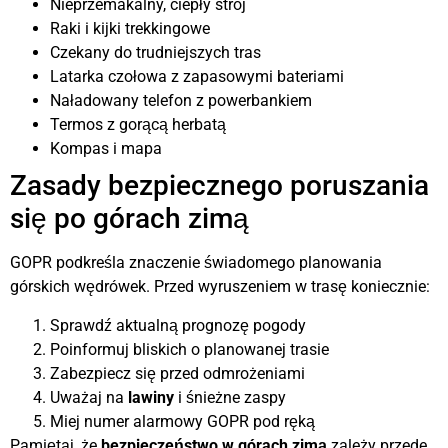
Nieprzemakalny, ciepły strój
Raki i kijki trekkingowe
Czekany do trudniejszych tras
Latarka czołowa z zapasowymi bateriami
Naładowany telefon z powerbankiem
Termos z gorącą herbatą
Kompas i mapa
Zasady bezpiecznego poruszania
się po górach zimą
GOPR podkreśla znaczenie świadomego planowania
górskich wędrówek. Przed wyruszeniem w trasę koniecznie:
Sprawdź aktualną prognozę pogody
Poinformuj bliskich o planowanej trasie
Zabezpiecz się przed odmrożeniami
Uważaj na
lawiny
i śnieżne zaspy
Miej numer alarmowy GOPR pod ręką
Pamiętaj, że
bezpieczeństwo w górach zimą
zależy przede