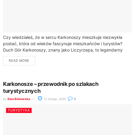
Czy wiedziałeś, że w sercu Karkonoszy mieszkuje niezwykła
postać, która od wieków fascynuje mieszkańców i turystów?
Duch Gór Karkonoszy, znany jako Liczyrzepa, to legendarny
władca tych majestatycznych gór, który skrywa...
READ MORE
Karkonosze – przewodnik po szlakach
turystycznych
by
Ewa Bielawska
12 lutego, 2025
0
TURYSTYKA