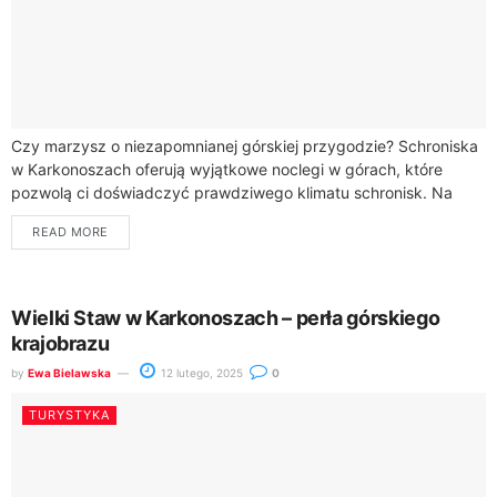
Czy marzysz o niezapomnianej górskiej przygodzie? Schroniska
w Karkonoszach oferują wyjątkowe noclegi w górach, które
pozwolą ci doświadczyć prawdziwego klimatu schronisk. Na
szlaku czekają na ciebie niesamowite obiekty, które zachwycą...
READ MORE
Wielki Staw w Karkonoszach – perła górskiego
krajobrazu
by
Ewa Bielawska
12 lutego, 2025
0
TURYSTYKA