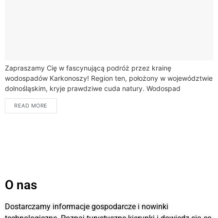
Zapraszamy Cię w fascynującą podróż przez krainę
wodospadów Karkonoszy! Region ten, położony w województwie
dolnośląskim, kryje prawdziwe cuda natury. Wodospad
karkonosze to nie tylko spektakularne kaskady, ale także
READ MORE
niepowtarzalne krajobrazy,...
O nas
Dostarczamy informacje gospodarcze i nowinki