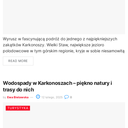
Wyrusz w fascynującą podróż do jednego z najpiękniejszych
zakątków Karkonoszy. Wielki Staw, największe jezioro
polodowcowe w tym górskim regionie, kryje w sobie niesamowitą
historię geologiczną i niezwykłe piękno przyrody.Położony na...
READ MORE
Wodospady w Karkonoszach – piękno natury i
trasy do nich
by
Ewa Bielawska
12 lutego, 2025
0
TURYSTYKA