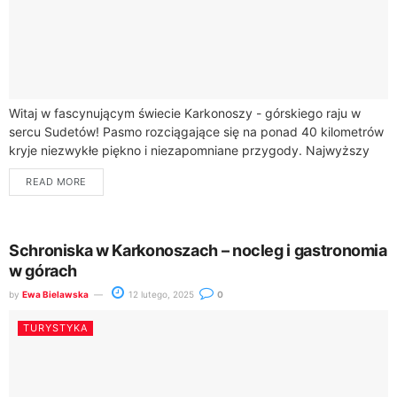
Witaj w fascynującym świecie Karkonoszy - górskiego raju w
sercu Sudetów! Pasmo rozciągające się na ponad 40 kilometrów
kryje niezwykłe piękno i niezapomniane przygody. Najwyższy
szczyt Śnieżka, górujący na wysokości...
READ MORE
Schroniska w Karkonoszach – nocleg i gastronomia
w górach
by
Ewa Bielawska
12 lutego, 2025
0
TURYSTYKA