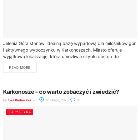
Jelenia Góra stanowi idealną bazę wypadową dla miłośników gór
i aktywnego wypoczynku w Karkonoszach. Miasto oferuje
wyjątkową lokalizację, która umożliwia szybki dostęp do
najciekawszych górskich atrakcji regionu.Z Jeleniej Góry
READ MORE
możesz...
Karkonosze – co warto zobaczyć i zwiedzić?
by
Ewa Bielawska
12 lutego, 2025
0
TURYSTYKA