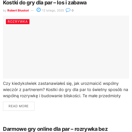
Kostki do gry dla par – los i zabawa
by
Robert Błuskot
12 lutego, 2025
0
ROZRYWKA
Czy kiedykolwiek zastanawiałeś się, jak urozmaicić wspólny
wieczór z partnerem? Kostki do gry dla par to świetny sposób na
wspólną rozrywkę i budowanie bliskości. Te małe przedmioty
mogą przemienić zwykły...
READ MORE
Darmowe gry online dla par – rozrywka bez