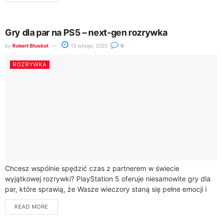
Gry dla par na PS5 – next-gen rozrywka
by
Robert Błuskot
12 lutego, 2025
0
ROZRYWKA
Chcesz wspólnie spędzić czas z partnerem w świecie
wyjątkowej rozrywki? PlayStation 5 oferuje niesamowite gry dla
par, które sprawią, że Wasze wieczory staną się pełne emocji i
zabawy. Niezależnie od...
READ MORE