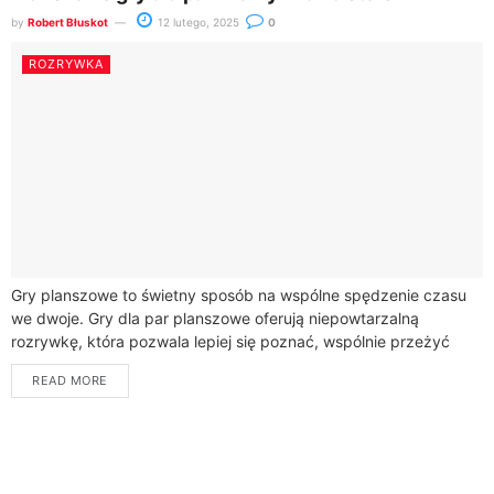
by
Robert Błuskot
12 lutego, 2025
0
ROZRYWKA
Gry planszowe to świetny sposób na wspólne spędzenie czasu
we dwoje. Gry dla par planszowe oferują niepowtarzalną
rozrywkę, która pozwala lepiej się poznać, wspólnie przeżyć
emocjonujące chwile oraz sprawdzić swoje...
READ MORE