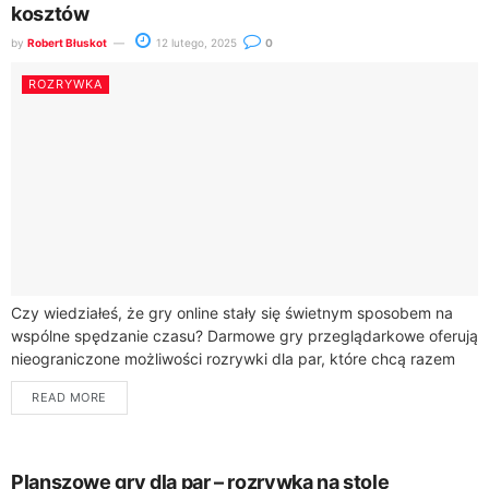
kosztów
by
Robert Błuskot
12 lutego, 2025
0
ROZRYWKA
Czy wiedziałeś, że gry online stały się świetnym sposobem na
wspólne spędzanie czasu? Darmowe gry przeglądarkowe oferują
nieograniczone możliwości rozrywki dla par, które chcą razem
przeżyć niesamowitą przygodę.Współczesne statystyki
READ MORE
pokazują,...
Planszowe gry dla par – rozrywka na stole