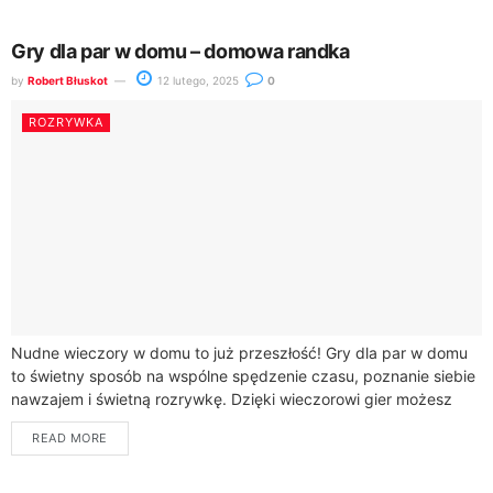
Gry dla par w domu – domowa randka
by
Robert Błuskot
12 lutego, 2025
0
ROZRYWKA
Nudne wieczory w domu to już przeszłość! Gry dla par w domu
to świetny sposób na wspólne spędzenie czasu, poznanie siebie
nawzajem i świetną rozrywkę. Dzięki wieczorowi gier możesz
zamienić...
READ MORE