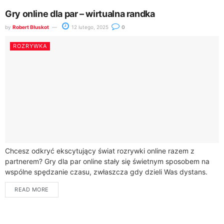
Gry online dla par – wirtualna randka
by
Robert Błuskot
12 lutego, 2025
0
ROZRYWKA
Chcesz odkryć ekscytujący świat rozrywki online razem z
partnerem? Gry dla par online stały się świetnym sposobem na
wspólne spędzanie czasu, zwłaszcza gdy dzieli Was dystans.
Bez względu na to,...
READ MORE