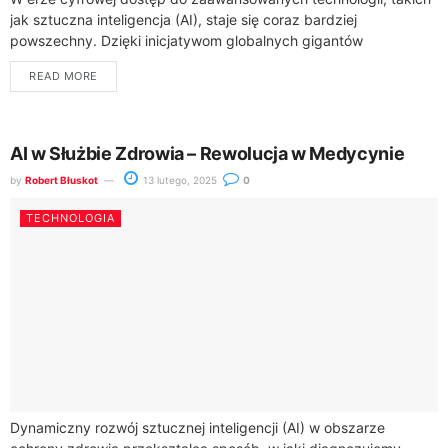
jak sztuczna inteligencja (AI), staje się coraz bardziej
powszechny. Dzięki inicjatywom globalnych gigantów
technologicznych, takich jak Google, Azure i OpenAI, nawet
READ MORE
osoby...
AI w Służbie Zdrowia – Rewolucja w Medycynie
by
Robert Błuskot
13 lutego, 2025
0
TECHNOLOGIA
Dynamiczny rozwój sztucznej inteligencji (AI) w obszarze