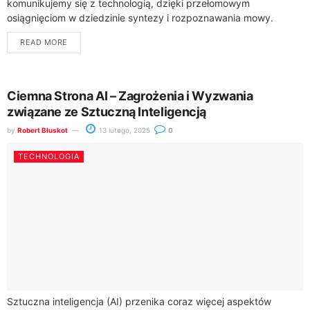
komunikujemy się z technologią, dzięki przełomowym
osiągnięciom w dziedzinie syntezy i rozpoznawania mowy.
Współczesne rozwiązania, takie jak Automatic Speech
READ MORE
Recognition (ASR), mogą pochwalić...
Ciemna Strona AI – Zagrożenia i Wyzwania
związane ze Sztuczną Inteligencją
by
Robert Błuskot
13 lutego, 2025
0
TECHNOLOGIA
Sztuczna inteligencja (AI) przenika coraz więcej aspektów