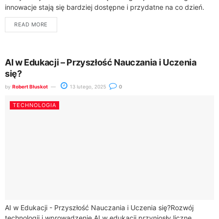
innowacje stają się bardziej dostępne i przydatne na co dzień.
Rozwiązania takie jak Galaxy...
READ MORE
AI w Edukacji – Przyszłość Nauczania i Uczenia
się?
by
Robert Błuskot
13 lutego, 2025
0
TECHNOLOGIA
AI w Edukacji - Przyszłość Nauczania i Uczenia się?Rozwój
technologii i wprowadzenie AI w edukacji przyniosły liczne