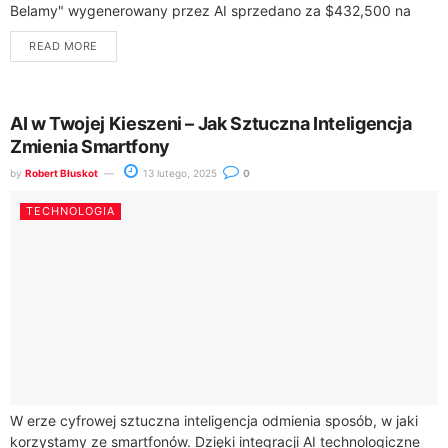
Belamy" wygenerowany przez AI sprzedano za $432,500 na
aukcji Christie’s. Dzieło to powstało dzięki...
READ MORE
AI w Twojej Kieszeni – Jak Sztuczna Inteligencja
Zmienia Smartfony
by
Robert Błuskot
13 lutego, 2025
0
TECHNOLOGIA
W erze cyfrowej sztuczna inteligencja odmienia sposób, w jaki
korzystamy ze smartfonów. Dzięki integracji AI technologiczne