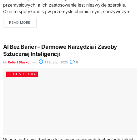
przemysłowych, a ich zastosowanie jest niezwykle szerokie.
Często spotykane są w przemyśle chemicznym, spożywczym
czy farmaceutycznym, gdzie ich głównym zadaniem jest
READ MORE
oddzielanie ciał...
AI Bez Barier – Darmowe Narzędzia i Zasoby
Sztucznej Inteligencji
by
Robert Błuskot
13 lutego, 2025
0
TECHNOLOGIA
W erze cyfrowej dostęp do zaawansowanych technologii, takich