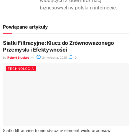
wiodących źródeł informacji
biznesowych w polskim internecie.
Powiązane artykuły
Siatki Filtracyjne: Klucz do Zrównoważonego
Przemysłu i Efektywności
by
Robert Błuskot
24 kwietnia, 2025
0
TECHNOLOGIA
Siatki filtracyjne to nieodłączny element wielu procesów