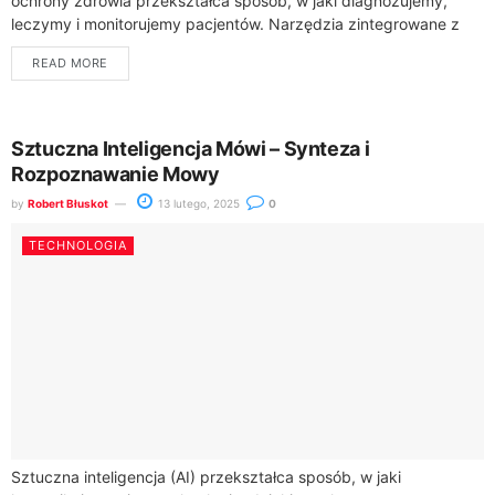
ochrony zdrowia przekształca sposób, w jaki diagnozujemy,
leczymy i monitorujemy pacjentów. Narzędzia zintegrowane z
Centrum e-Zdrowia, takie jak Internetowe Konto Pacjenta,
READ MORE
obsługują już...
Sztuczna Inteligencja Mówi – Synteza i
Rozpoznawanie Mowy
by
Robert Błuskot
13 lutego, 2025
0
TECHNOLOGIA
Sztuczna inteligencja (AI) przekształca sposób, w jaki