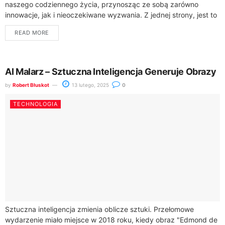
naszego codziennego życia, przynosząc ze sobą zarówno
innowacje, jak i nieoczekiwane wyzwania. Z jednej strony, jest to
technologia, która może znacząco poprawić produktywność...
READ MORE
AI Malarz – Sztuczna Inteligencja Generuje Obrazy
by
Robert Błuskot
13 lutego, 2025
0
TECHNOLOGIA
Sztuczna inteligencja zmienia oblicze sztuki. Przełomowe
wydarzenie miało miejsce w 2018 roku, kiedy obraz "Edmond de